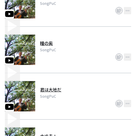
SongPuC
瞳の奥
SongPuC
君は大地だ
SongPuC