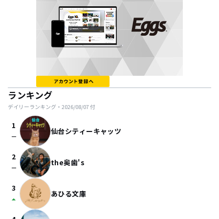
ランキング
デイリーランキング・
2026/08/07
付
1
仙台シティーキャッツ
check_indeterminate_small
2
the奥歯's
check_indeterminate_small
3
あひる文庫
arrow_drop_up