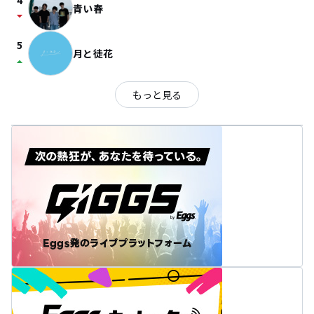
4
青い春
arrow_drop_down
5
月と徒花
arrow_drop_up
もっと見る