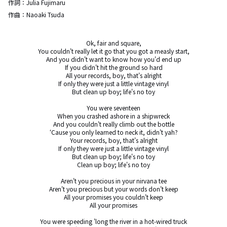
作詞：
Julia Fujimaru
作曲：
Naoaki Tsuda
Ok, fair and square,

You couldn't really let it go that you got a measly start,

And you didn't want to know how you'd end up

If you didn't hit the ground so hard

All your records, boy, that's alright

If only they were just a little vintage vinyl

But clean up boy; life's no toy

You were seventeen

When you crashed ashore in a shipwreck

And you couldn't really climb out the bottle

‘Cause you only learned to neck it, didn't yah?

Your records, boy, that's alright

If only they were just a little vintage vinyl

But clean up boy; life's no toy

Clean up boy; life's no toy

Aren't you precious in your nirvana tee

Aren't you precious but your words don't keep

All your promises you couldn't keep

All your promises

You were speeding 'long the river in a hot-wired truck
