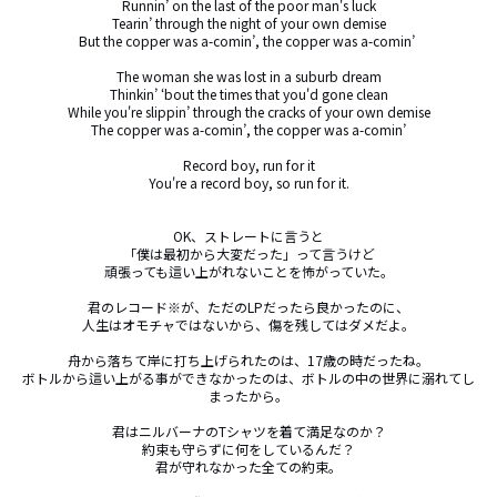
Runnin’ on the last of the poor man's luck

Tearin’ through the night of your own demise

But the copper was a-comin’, the copper was a-comin’ 

The woman she was lost in a suburb dream

Thinkin’ ‘bout the times that you'd gone clean

While you're slippin’ through the cracks of your own demise

The copper was a-comin’, the copper was a-comin’

Record boy, run for it

You're a record boy, so run for it.

OK、ストレートに言うと

「僕は最初から大変だった」って言うけど

頑張っても這い上がれないことを怖がっていた。

君のレコード※が、ただのLPだったら良かったのに、

人生はオモチャではないから、傷を残してはダメだよ。

舟から落ちて岸に打ち上げられたのは、17歳の時だったね。

ボトルから這い上がる事ができなかったのは、ボトルの中の世界に溺れてし
まったから。

君はニルバーナのTシャツを着て満足なのか？

約束も守らずに何をしているんだ？

君が守れなかった全ての約束。
