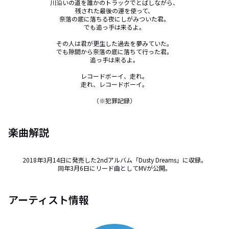
川沿いの道を誰かのトラックでとばしながら、

残された最後の運を使って、

奈落の底に落ちる夜にしがみついた君。

でも追っ手は来るよ。

その人は君が更生した過去を夢みていた。

でも隙間から奈落の底に落ちて行った君。

追っ手は来るよ。

レコードボーイ、走れ。

走れ、レコードボーイ。

（※犯罪記録）
楽曲解説
2018年3月14日に発売した2ndアルバム「Dusty Dreams」に収録。

同年3月6日にリード曲としてMVが公開。
アーティスト情報