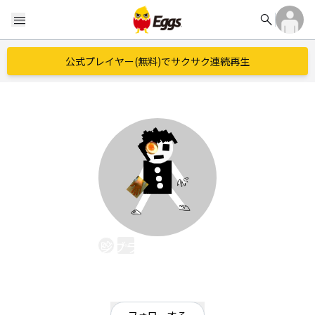
search
menu
公式プレイヤー(無料)でサクサク連続再生
ジブラルタル冬休み
EggsID：
damieglas
6
フォロワー