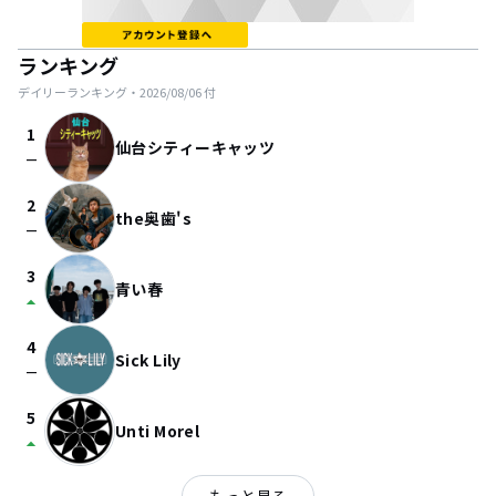
ランキング
デイリーランキング・
2026/08/06
付
1
仙台シティーキャッツ
check_indeterminate_small
2
the奥歯's
check_indeterminate_small
3
青い春
arrow_drop_up
4
Sick Lily
check_indeterminate_small
5
Unti Morel
arrow_drop_up