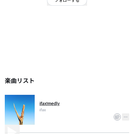
フォローする
神奈川県
OFFICIAL WEBSITE
ifax!-music production&live project.
&
tactsato- graphics and paintings , using the three-dimensional works a mix
楽曲リスト
ifax!medly
ifax