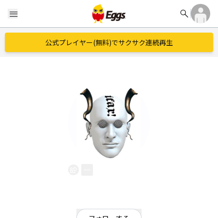
search
menu
公式プレイヤー(無料)でサクサク連続再生
ifax
EggsID：
ifax
2
フォロワー