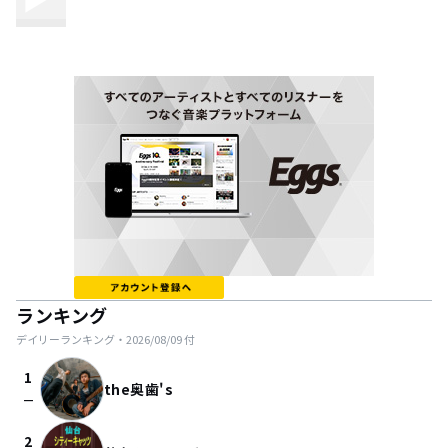
ランキング
デイリーランキング・
2026/08/09
付
1
the奥歯's
check_indeterminate_small
2