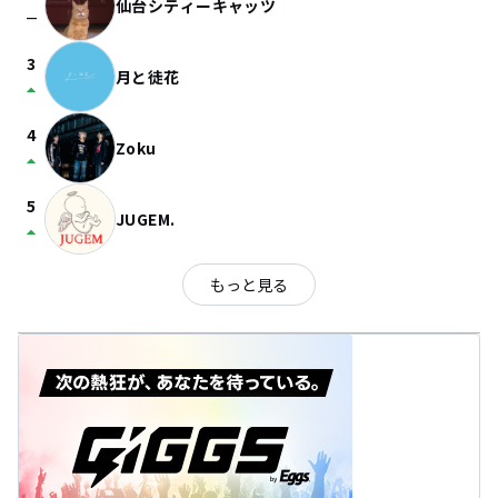
仙台シティーキャッツ
check_indeterminate_small
3
月と徒花
arrow_drop_up
4
Zoku
arrow_drop_up
5
JUGEM.
arrow_drop_up
もっと見る