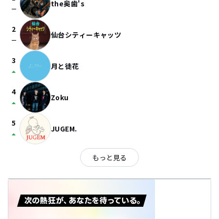
the奥歯's
check_indeterminate_small
2
仙台シティーキャッツ
check_indeterminate_small
3
月と徒花
arrow_drop_up
4
Zoku
arrow_drop_up
5
JUGEM.
arrow_drop_up
もっと見る