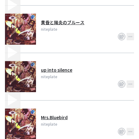
黄昏と陽炎のブルース
niteplate
up into silence
niteplate
Mrs.Bluebird
niteplate