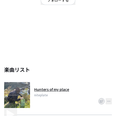
フォローする
兵庫県
シンガーソングライター
/
オルタナティブ
/
エレクトロニカポップロック
数多くの音楽活動を経て、2016年からniteplateとしてDTMと主に県内南部で
ライブを開始。滑らかで思慮深いメロディと、風変わりで時に文学的な歌詞
を持つ。奔放で独創性のある曲構成やアレンジはAIに一切頼らず、オリジナ
リティを重視して個性的な世界観を展開していく。
ナイトプレートです。よろしくお願いします！
楽曲リスト
Hunters of my place
niteplate