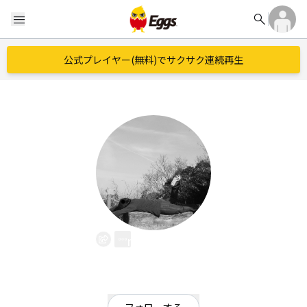
search
menu
公式プレイヤー(無料)でサクサク連続再生
niteplate
EggsID：
more2kaedelic
0
フォロワー