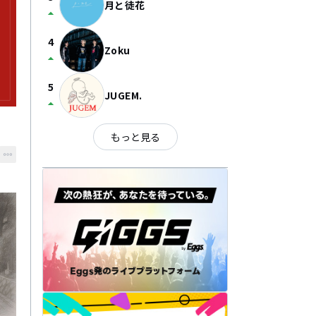
月と徒花
arrow_drop_up
4
Zoku
arrow_drop_up
5
JUGEM.
arrow_drop_up
もっと見る