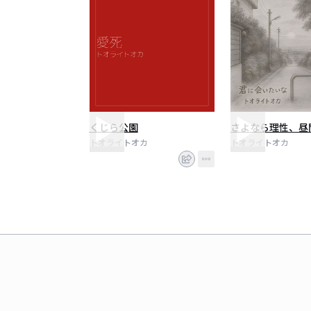
くじら公園
さよなら理性、昼
トオライトオカ
トオライトオカ