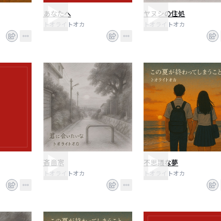
あなたへ
ヤヌシの住処
トオライトオカ
トオライトオカ
吝嗇家
不思議な夢
トオライトオカ
トオライトオカ