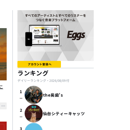
ランキング
デイリーランキング・
2026/08/09
付
こ
1
the奥歯's
check_indeterminate_small
2
仙台シティーキャッツ
check_indeterminate_small
3