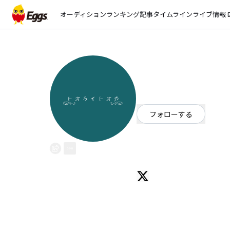
オーディション
ランキング
記事
タイムライン
ライブ情報
open_
トオライトオカ
EggsID：
toraitoka
3
フォロワー
フォローする
長野県
ロック
/
ポップ
OFFICIAL WEBSITE
スマホの中から愛を込めて音楽を。