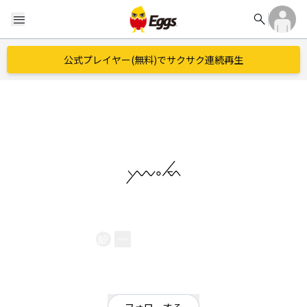
search
menu
公式プレイヤー(無料)でサクサク連続再生
yunoka
EggsID：
yunoka_band
99
フォロワー