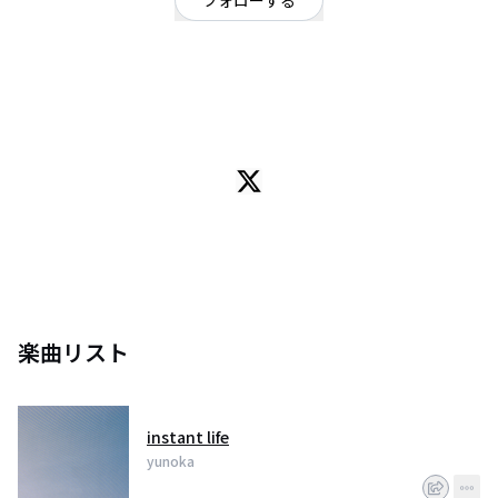
フォローする
東京都
オルタナティブ
/
ポップ
OFFICIAL WEBSITE
Vocal & Guitars くるみ
Drums 佐藤文耶
楽曲リスト
instant life
yunoka