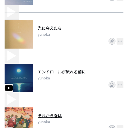
光に会えたら
yunoka
エンドロールが流れる前に
yunoka
それから春は
yunoka