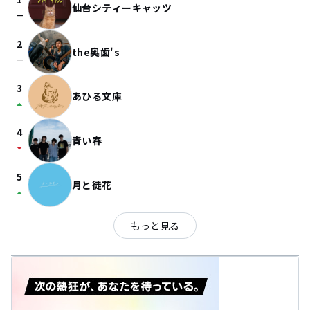
仙台シティーキャッツ
check_indeterminate_small
2
the奥歯's
check_indeterminate_small
3
あひる文庫
arrow_drop_up
4
青い春
arrow_drop_down
5
月と徒花
arrow_drop_up
もっと見る