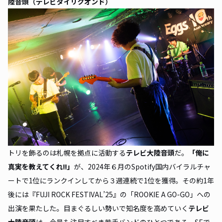
陸音頭（テレビタイリクオンド）
トリを飾るのは札幌を拠点に活動する
テレビ大陸音頭
だ。
「
俺に
真実を教えてくれ!!
」
が、2024年６月のSpotify国内バイラルチャ
ートで1位にランクインしてから３週連続で1位を獲得。その約1年
後には『FUJI ROCK FESTIVAL’25』の「ROOKIE A GO-GO」への
出演を果たした。目まぐるしい勢いで知名度を高めていく
テレビ