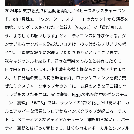
2024年に東京を拠点に活動を開始した4ピースミクスチャーバン
ド、
oh!! 真珠s
。「ワン、ツー、スリー！」のカウントから演奏を
開始。サングラスをかけた平賀新大（Vo./Gt.）が「遊びましょ
う、よろしくお願いします」とオーディエンスに呼びかける。ダ
ンサブルなナンバーを浴びたフロアは、のっけからノリノリの様
子だ。「素敵な場所にお迎えいただきありがとうございます。
我々はジャンルを絞らず、好きな音楽をみんなと共有したくて
日々曲を作っています。後半戦も多種多様な音楽で飽きさせませ
ん」と自分達の楽曲の持ち味を紹介。ロックやファンクを織り交
ぜたミクスチャーなポップサウンドに、お経のような早口語りや
ラップをのせた楽曲は、実に痛快。Eggsでも配信中のダンスチュ
ーン
「
真珠
」「
WTS
」
では、サウンドの1部と化した甲高いボーカ
ルとアッパーな演奏にフロアからハンズクラップが起こる。ラス
トは、メロディアスなミディアムチューン
「誰も知らない」
。パー
ティー空間とは打って変わって、甘く心地よいボーカルとシンプル