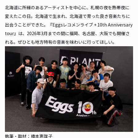
北海道に所縁のあるアーティストを中心に、札幌の夜を熱帯夜に
変えたこの日。北海道で生まれ、北海道で育った良き音楽たちに
出会うことができた。『Eggsレコメンライブ + 10th Anniversary
tour』は、2026年3月までの間に福岡、名古屋、大阪でも開催さ
れる。ぜひとも地方特有の音楽を味わいに行ってほしい。
執筆・取材：橋本恵理子