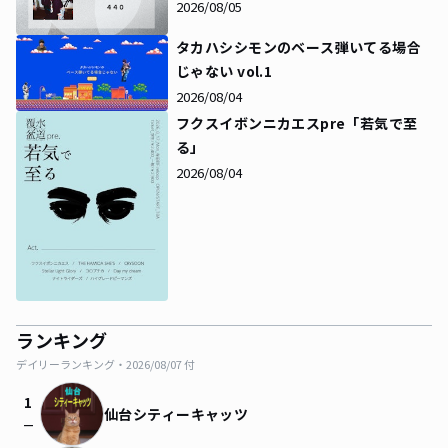
2026/08/05
タカハシシモンのベース弾いてる場合
じゃない vol.1
2026/08/04
フクスイボンニカエスpre「若気で至
る」
2026/08/04
ランキング
デイリーランキング・
2026/08/07
付
1
仙台シティーキャッツ
check_indeterminate_small