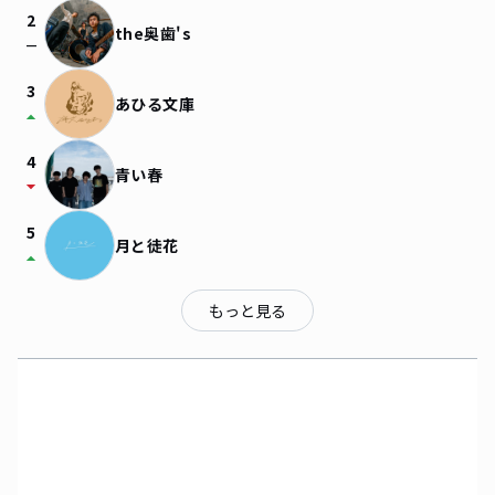
2
the奥歯's
check_indeterminate_small
3
あひる文庫
arrow_drop_up
4
青い春
arrow_drop_down
5
月と徒花
arrow_drop_up
もっと見る