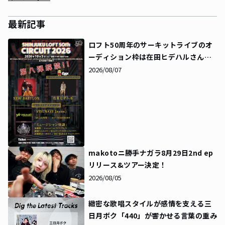
最新記事
ロフト50周年のサーキットライブのオ
ーディション枠は在田ヒデハルさんに
決定！同時にタイムテーブルも解禁に
2026/08/07
makotoニ勝手ナガラ8月29日2nd ep
リリース&ツアー決定！
2026/08/05
緻密な歌唱スタイルが感情を支える――三
日月ボク「440」が響かせる言葉の重み