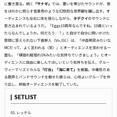
に響き渡る。続く
「サナギ」
では、憂いを帯びたサウンドが、夜
をほのかに照らす雪景色のような幻想的な世界観を醸し出す。オ
ーディエンスも左右に体を揺らしながら、
タデクイ
のサウンドに
惹き込まれているようだ。「Eggs10周年なんですね。10歳といっ
たらなんでしょうか。何だろう…？」と自分で自分に問いかけた
質問に答えられない下倉幹人（Vo./Gt.）は、「中森明菜みたいな
MCだって、よく言われる（笑）」とオーディエンスを笑わせる一
面も。「横揺れ縦揺れOKみたいな気持ちでいきましょう」とオー
ディエンスに自由に楽しんでほしいという気持ちを伝え、グルー
ヴィーでリズミカルな
「灯台」「海に来て」
を披露。中毒性のあ
る歌声とバンドサウンドを魅せた彼らは、心地よいグルーブを作
り出し、終始オーディエンスを魅了していた。
SETLIST
01. レッテル