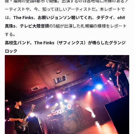
阪・福岡の全国4都市で開催。出演するのは各地域に所縁のあるア
ーティストや、今、知ってほしいアーティストだ。本レポートで
は、
The Finks
、
お願いジョンソン聴いてくれ
、
タデクイ
、
oh!!
真珠s
、
テレビ大陸音頭
の5組が出演した札幌編の模様をレポート
する。
高校生バンド、The Finks（ザフィンクス）が鳴らしたグランジ
ロック