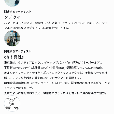
関連するアーティスト
タデクイ
バンド名はことわざの「蓼食う虫も好き好き」から。それぞれに自分らしく、ジャ
ンルに捉われないタデクイらしい音楽を作り上げる。
関連するアーティスト
oh!! 真珠s
東京発オルタナティブロック/サイケポップバンド"oh!!真珠s" (オーパールズ)。

平賀新大(Vo/Gt/Syn) /髙波幹太(Gt) /中島陸(Ba) /浅野尚輝(Dr)にて2024年結成。

オルタナ・ファンク・サイケ・ポストロック・マスロックなど、多様なルーツを横
断し、ジャンルを超えた独創的なバンドサウンドを展開する。

昭和歌謡の影響を感じさせるハイトーンメロディに、縦横無尽に駆け巡るギターとダ
イナミックなグルーヴ。

真珠のように層を重ねて光る、緻密さとポップネスを併せ持つ鮮烈な楽曲が魅力。