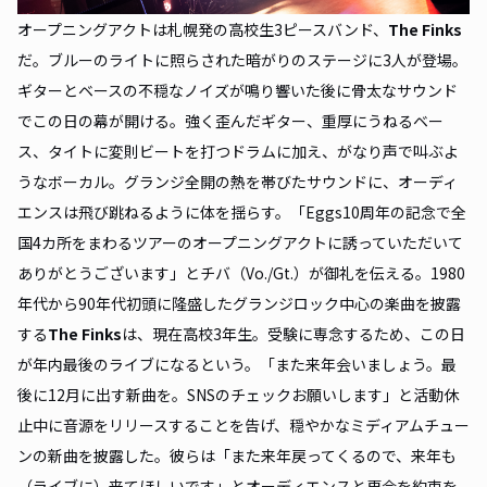
オープニングアクトは札幌発の高校生3ピースバンド、
The Finks
だ。ブルーのライトに照らされた暗がりのステージに3人が登場。
ギターとベースの不穏なノイズが鳴り響いた後に骨太なサウンド
でこの日の幕が開ける。強く歪んだギター、重厚にうねるベー
ス、タイトに変則ビートを打つドラムに加え、がなり声で叫ぶよ
うなボーカル。グランジ全開の熱を帯びたサウンドに、オーディ
エンスは飛び跳ねるように体を揺らす。「Eggs10周年の記念で全
国4カ所をまわるツアーのオープニングアクトに誘っていただいて
ありがとうございます」とチバ（Vo./Gt.）が御礼を伝える。1980
年代から90年代初頭に隆盛したグランジロック中心の楽曲を披露
する
The Finks
は、現在高校3年生。受験に専念するため、この日
が年内最後のライブになるという。「また来年会いましょう。最
後に12月に出す新曲を。SNSのチェックお願いします」と活動休
止中に音源をリリースすることを告げ、穏やかなミディアムチュー
ンの新曲を披露した。彼らは「また来年戻ってくるので、来年も
（ライブに）来てほしいです」とオーディエンスと再会を約束を