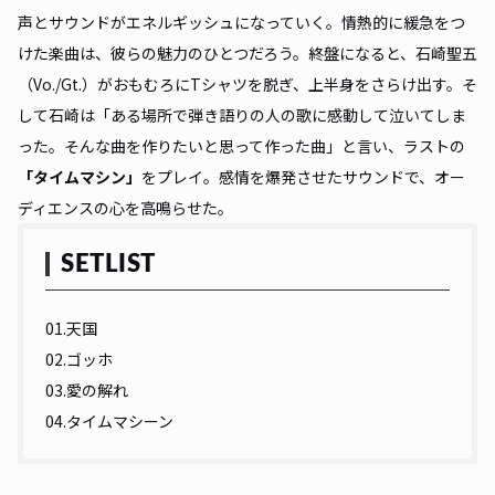
声とサウンドがエネルギッシュになっていく。情熱的に緩急をつ
けた楽曲は、彼らの魅力のひとつだろう。終盤になると、石崎聖五
（Vo./Gt.）がおもむろにTシャツを脱ぎ、上半身をさらけ出す。そ
して石崎は「ある場所で弾き語りの人の歌に感動して泣いてしま
った。そんな曲を作りたいと思って作った曲」と言い、ラストの
「タイムマシン」
をプレイ。感情を爆発させたサウンドで、オー
ディエンスの心を高鳴らせた。
SETLIST
01.天国
02.ゴッホ
03.愛の解れ
04.タイムマシーン