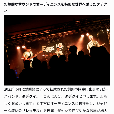
幻想的なサウンドでオーディエンスを特別な世界へ誘ったタデク
イ
2021年6月に幼馴染によって結成された釧路市阿寒町出身の3ピー
スバンド、
タデクイ
。「こんばんは、
タデクイ
と
申します。よろ
しくお願いします」と丁寧にオーディエンスに挨拶をし、ジャジ
ーな装いの
「レッテル」
を披露。艶やかで伸びやかな歌声が場内