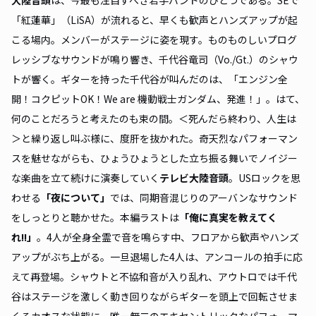
大陸音頭
は、今最も注目すべき若手バンドのひとつである。SEで
「紅蓮華」（LiSA）が流れると、早くも歓声とハンズアップが起
こる場内。メンバーがステージに姿を現す。ものものしいプログ
レッシブなサウンドが鳴り響き、千代谷竜司（Vo./Gt.）のシャウ
トが響く。ギターを持った千代谷が叫んだのは、「エンジン全
開！コクピットOK！We are 機動戦士ガンダム、発進！」。はて、
何のことだろうと考えたのも束の間。＜死んだら終わり、人生は
＞と繰り返し叫ぶ様に、度肝を抜かれた。奇天烈なパフォーマン
スを魅せながらも、ひょうひょうとした立ち振る舞いでノイジー
な楽曲を立て続けに演奏していく
テレビ大陸音頭
。USロックを思
わせる
「夜について」
では、同期音混じりのアーバンなサウンド
をしっとりと聴かせた。本編ラストは
「
俺に真実を教えてく
れ!!
」
。4人が全身全霊で音を鳴らす中、フロアから歓声やハンズ
アップがぶち上がる。一旦退場した4人は、アンコールの拍手に応
えて再登場。シャウトと不協和音が入り乱れ、アウトロでは千代
谷はステージを激しく動き回りながらギターを頭上で回転させま