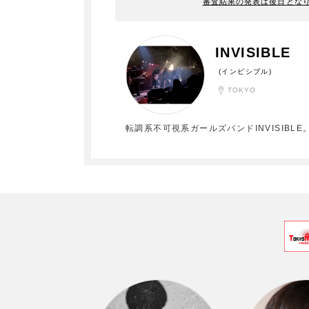
審査結果の発表は後日とな
INVISIBLE
(インビシブル)
TOKYO
転調系不可視系ガールズバンドINVISIBLE。 (Vo.