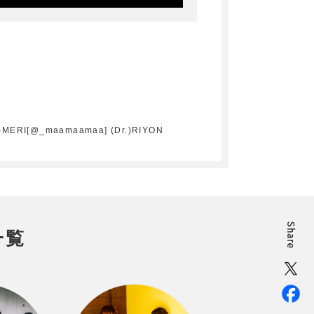
RI[@_maamaamaa] (Dr.)RIYON
一覧