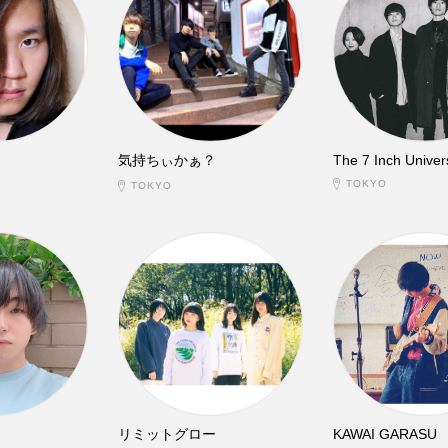
気持ちぃかぁ？
The 7 Inch Univer
TOKYO
TOKYO
リミットグロー
KAWAI GARASU