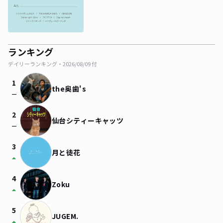
ランキング
デイリーランキング・
2026/08/09
付
1
the奥歯's
check_indeterminate_small
2
仙台シティーキャッツ
check_indeterminate_small
3
月と徒花
arrow_drop_up
4
Zoku
arrow_drop_up
5
JUGEM.
arrow_drop_up