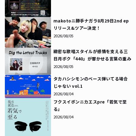
makotoニ勝手ナガラ8月29日2nd ep
リリース&ツアー決定！
2026/08/05
緻密な歌唱スタイルが感情を支える――三
日月ボク「440」が響かせる言葉の重み
2026/08/05
タカハシシモンのベース弾いてる場合
じゃない vol.1
2026/08/04
フクスイボンニカエスpre「若気で至
る」
2026/08/04