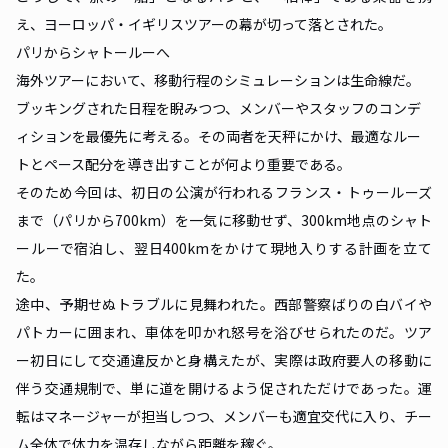
え、ヨーロッパ・イギリスツアーの幕が切って落とされた。
パリからシャトールーへ
海外ツアーにおいて、移動行程のシミュレーションは生命線だ。
ブッキングされた日程を睨みつつ、メンバーやスタッフのコンデ
ィションを最優先に考える。その両者を天秤にかけ、最適なルー
トとペース配分を導き出すことが何より重要である。
そのため今回は、初日の公演が行われるフランス・トゥールーズ
まで（パリから700km）を一気に移動せず、300km地点のシャト
ールーで宿泊し、翌日400kmをかけて現地入りする計画を立て
た。
途中、予期せぬトラブルに見舞われた。西部警察ばりの白バイや
パトカーに囲まれ、車体を叩かれ怒号を浴びせられたのだ。ツア
ー初日にして交通違反かと身構えたが、実際は政府要人の移動に
伴う交通規制で、単に道を開けるよう促されただけであった。運
転はマネージャーが担当しつつ、メンバーも適宜交代に入り、チー
ム全体で体力を温存しながら距離を稼ぐ。