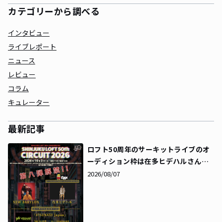
カテゴリーから調べる
インタビュー
ライブレポート
ニュース
レビュー
コラム
キュレーター
最新記事
ロフト50周年のサーキットライブのオ
ーディション枠は在多ヒデハルさんに
決定！同時にタイムテーブルも解禁に
2026/08/07