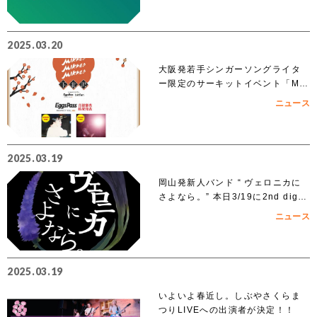
2025.03.20
大阪発若手シンガーソングライタ
ー限定のサーキットイベント「MIK
KE!!MIKKE!!MIKKE!!2025下北
ニュース
沢」出演者 オーディションでアイ
ズルナ、ななせの2組の出演が決
定！！
2025.03.19
岡山発新人バンド “ ヴェロニカに
さよなら。” 本日3/19に2nd digit
al single「ノンフィクション」を
ニュース
リリース
2025.03.19
いよいよ春近し。しぶやさくらま
つりLIVEへの出演者が決定！！