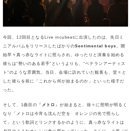
今回、12回目となるLive incubeatに出演したのは、先日ミ
ニアルバムをリリースしたばかりの
Sentimental boys
。開
始早々真っ赤なライトに照らされ、ゆったりと演奏を始める
彼らは“勢いのある若手”というよりも、“ベテランアーティス
ト”のような雰囲気。当日、会場に訪れていた観客も、堂々と
した彼らを前に「これから何が始まるのか」といった様子だ
った。
そして、1曲目の『
メトロ
』が始まると、徐々に照明が明るく
なり「メトロは今宵も沈んだ空を オレンジの光で照らし
て」という歌詞とリンクするかのように、真っ赤なライトは