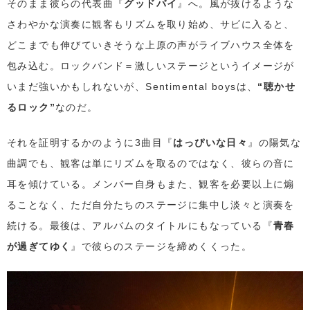
そのまま彼らの代表曲『
グッドバイ
』へ。風が抜けるような
さわやかな演奏に観客もリズムを取り始め、サビに入ると、
どこまでも伸びていきそうな上原の声がライブハウス全体を
包み込む。ロックバンド＝激しいステージというイメージが
いまだ強いかもしれないが、Sentimental boysは、
“聴かせ
るロック”
なのだ。
それを証明するかのように3曲目『
はっぴいな日々
』の陽気な
曲調でも、観客は単にリズムを取るのではなく、彼らの音に
耳を傾けている。メンバー自身もまた、観客を必要以上に煽
ることなく、ただ自分たちのステージに集中し淡々と演奏を
続ける。最後は、アルバムのタイトルにもなっている『
青春
が過ぎてゆく
』で彼らのステージを締めくくった。