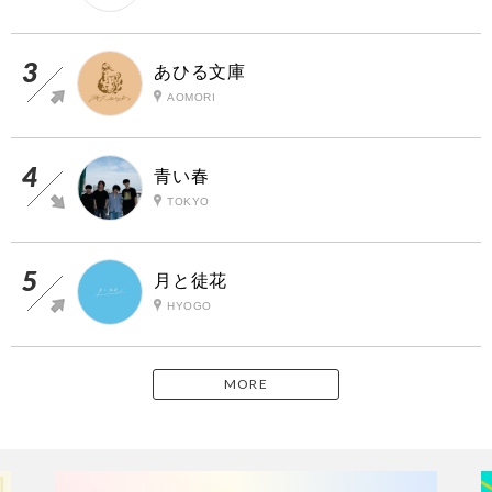
あひる文庫
AOMORI
青い春
TOKYO
月と徒花
HYOGO
MORE