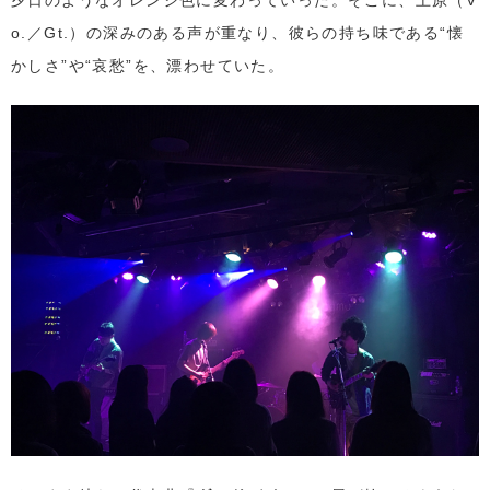
夕日のようなオレンジ色に変わっていった。そこに、上原（V
o.／Gt.）の深みのある声が重なり、彼らの持ち味である“懐
かしさ”や“哀愁”を、漂わせていた。