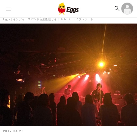


オーディション


ランキング
ログイン
アカウント登録

記事
Eggs｜インディーズバンド音楽配信サイト TOP
ログイン
ライブレポート

タイムライン
アカウント登録

ライブ情報

楽曲アップロード
2017.04.20