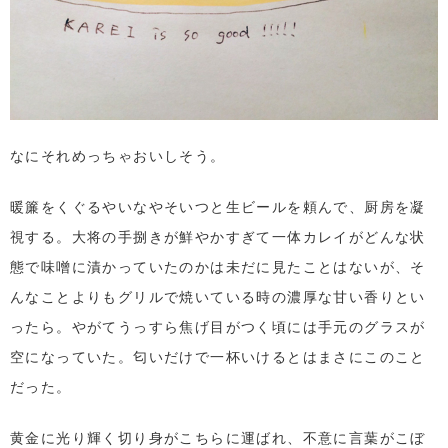
なにそれめっちゃおいしそう。
暖簾をくぐるやいなやそいつと生ビールを頼んで、厨房を凝
視する。大将の手捌きが鮮やかすぎて一体カレイがどんな状
態で味噌に漬かっていたのかは未だに見たことはないが、そ
んなことよりもグリルで焼いている時の濃厚な甘い香りとい
ったら。やがてうっすら焦げ目がつく頃には手元のグラスが
空になっていた。匂いだけで一杯いけるとはまさにこのこと
だった。
黄金に光り輝く切り身がこちらに運ばれ、不意に言葉がこぼ