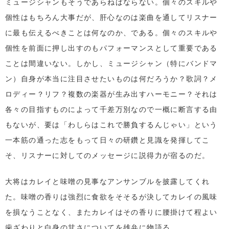
ミュージシャンもそうであらねばならない。個々のスキルや
個性はもちろん大事だが、肝心なのは楽曲を通してリスナー
に最も伝えるべきことは何なのか、である。個々のスキルや
個性を前面に押し出すのもパフォーマンスとして重要である
ことは間違いない。しかし、ミュージシャン（特にバンドマ
ン）自身が本当に注目させたいものは何だろうか？歌詞？メ
ロディー？リフ？複数の楽器が生み出すハーモニー？それは
各々の目指すものによって千差万別なので一概に断言する由
もないが、要は「わしらはこれで勝負するんじゃい」という
一本筋の通った志をもって日々の研鑽と見識を発揮してこ
そ、リスナーに対してのメッセージに説得力が宿るのだ。
大将はカレイと味噌の見事なアンサンブルを披露してくれ
た。味噌の香りは強烈に食欲をそそるが決してカレイの風味
を損なうことなく、またカレイはその香りに腰掛けて程よい
歯ざわりと白身の甘さについてを雄弁に物語る。