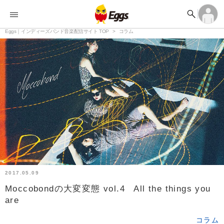


オーディション


ランキング
ログイン
アカウント登録

記事
Eggs｜インディーズバンド音楽配信サイト TOP
ログイン
コラム

タイムライン
アカウント登録

ライブ情報

楽曲アップロード
2017.05.09
Moccobondの大変変態 vol.4 All the things you
are
コラム