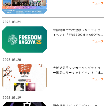
ubeでも無料生配信！
ニュース
2025.03.21
中部地区での大規模フリーライブ
イベント「FREEDOM NAGOYA 2
025」への出演を賭けたオーディシ
ニュース
ョンがスタート!!
2025.03.20
大阪発若手シンガーソングライタ
ー限定のサーキットイベント「MIK
KE!!MIKKE!!MIKKE!!2025下北
ニュース
沢」出演者 オーディションでアイ
ズルナ、ななせの2組の出演が決
定！！
2025.03.19
岡山発新人バンド “ ヴェロニカに