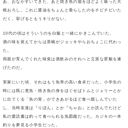
あ、おなかすいてきた、あと焼き魚の脂をほどよく吸った大
根おろし。これに醤油をちょんと垂らしたのをチビチビいた
だく。挙げるともうキリがない。
10代の頃はそういうのを白飯と一緒にかきこんでいた。
酒の味を覚えてからは茶碗がジョッキやらおちょこに代わっ
た。
両親が育んでくれた味覚は酒飲みのそれへと立派な変貌を遂
げたのだ。
実家にいた頃、それはもう魚率の高い食卓だった。小学生の
時には既に煮魚・焼き魚の身をほぐせばトムとジェリーとか
に出てくる「魚の骨」ができあがるほど食べ親しんでいた
し、当時友達は『りぼん』とか『ちゃお』とか読んでたけど
私の愛読書は釣って食べられる魚図鑑だった。カジキの一本
釣りを夢見る小学生だった。