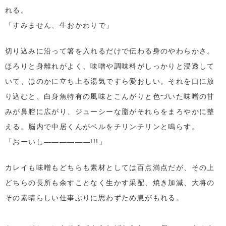
れる。
「すみません、生おかわりで」
切り込みに沿って箸を入れるだけで伝わる身のやわらかさ。
ほろりと身離れがよく、味噌や調味料がしっかりと浸透して
いて、ほのかに立ち上る湯気ですら愛おしい。それを口に放
り込むと、白身魚特有の風味とこんがりと色づいた味噌の甘
みが鼻腔に広がり、ジューシーな脂がそれらをまろやかに整
える。脳内で中居くんがベルをチリンチリンと鳴らす。
「おーいし――――――!!!」
カレイも味噌もどちらも素材としては百点満点だが、その上
どちらの長所も余すことなく生かす采配、焼き加減、大将の
その素晴らしい仕事ぶりに思わずため息がもれる。