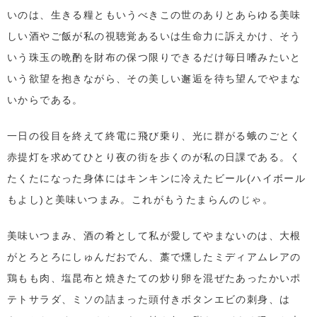
いのは、生きる糧ともいうべきこの世のありとあらゆる美味
しい酒やご飯が私の視聴覚あるいは生命力に訴えかけ、そう
いう珠玉の晩酌を財布の保つ限りできるだけ毎日嗜みたいと
いう欲望を抱きながら、その美しい邂逅を待ち望んでやまな
いからである。
一日の役目を終えて終電に飛び乗り、光に群がる蛾のごとく
赤提灯を求めてひとり夜の街を歩くのが私の日課である。く
たくたになった身体にはキンキンに冷えたビール(ハイボール
もよし)と美味いつまみ。これがもうたまらんのじゃ。
美味いつまみ、酒の肴として私が愛してやまないのは、大根
がとろとろにしゅんだおでん、藁で燻したミディアムレアの
鶏もも肉、塩昆布と焼きたての炒り卵を混ぜたあったかいポ
テトサラダ、ミソの詰まった頭付きボタンエビの刺身、は