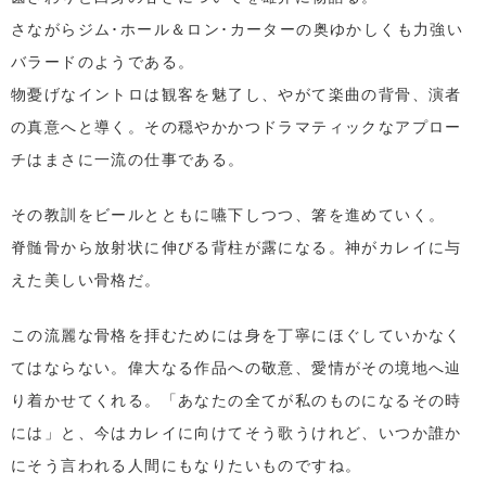
さながらジム･ホール＆ロン･カーターの奥ゆかしくも力強い
バラードのようである。
物憂げなイントロは観客を魅了し、やがて楽曲の背骨、演者
の真意へと導く。その穏やかかつドラマティックなアプロー
チはまさに一流の仕事である。
その教訓をビールとともに嚥下しつつ、箸を進めていく。
脊髄骨から放射状に伸びる背柱が露になる。神がカレイに与
えた美しい骨格だ。
この流麗な骨格を拝むためには身を丁寧にほぐしていかなく
てはならない。偉大なる作品への敬意、愛情がその境地へ辿
り着かせてくれる。「あなたの全てが私のものになるその時
には」と、今はカレイに向けてそう歌うけれど、いつか誰か
にそう言われる人間にもなりたいものですね。