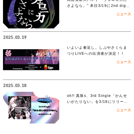
さよなら。” 本日3/19に2nd digit
al single「ノンフィクション」を
ニュース
リリース
2025.03.19
いよいよ春近し。しぶやさくらま
つりLIVEへの出演者が決定！！
ニュース
2025.03.18
oh!! 真珠s、3rd Single「かんせ
いがたりない」を3/18にリリー
ス！
ニュース