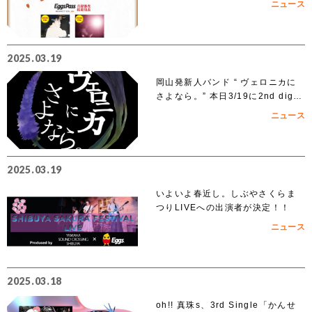
ニュース
沢」出演者 オーディションでアイ
ズルナ、ななせの2組の出演が決
定！！
2025.03.19
岡山発新人バンド “ ヴェロニカに
さよなら。” 本日3/19に2nd digit
al single「ノンフィクション」を
ニュース
リリース
2025.03.19
いよいよ春近し。しぶやさくらま
つりLIVEへの出演者が決定！！
ニュース
2025.03.18
oh!! 真珠s、3rd Single「かんせ