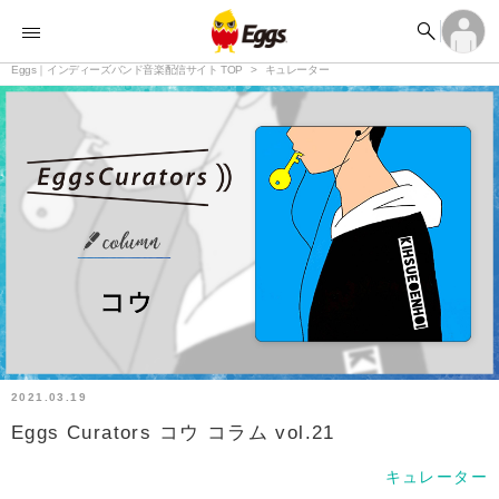


オーディション


ランキング
ログイン
アカウント登録

記事
Eggs｜インディーズバンド音楽配信サイト TOP
ログイン
キュレーター

タイムライン
アカウント登録

ライブ情報

楽曲アップロード
2021.03.19
Eggs Curators コウ コラム vol.21
キュレーター