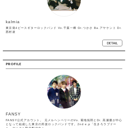
kalmia
東京発4ピースギターロックバンド Vo.千葉一稀 Gt.つかさ Ba.アヤケント Dr.
西村凌
DETAIL
PROFILE
FANSY
FANSY公式アカウント。 元メルヘンベリーのVo. 菊地拓郎とDr. 高瀬優が中心
となって結成した東京の邦楽ロックバンドです。2nd e.p「生きろラブドー