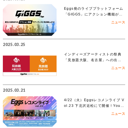
Eggs発のライブプラットフォーム
「GIGGS」にアクション機能が追
加！
ニュース
2025.03.25
インディーズアーティストの祭典
「見放題大阪、名古屋」への出演
を賭けたEggs Pass オーディショ
ニュース
ンがスタート！！
2025.03.21
4/22（火）Eggsレコメンライブ V
ol.23 下北沢近松にて開催！YouT
ubeでも無料生配信！
ニュース