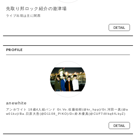
先取り邦ロック紹介の遊津場
ライブ出現は主に関西
DETAIL
PROFILE
anewhite
アンホワイト 18歳4人組バンド Gt.Vo.佐藤佑樹(@kr_hpp)/Gt.河田一真(@a
w01kz)/Ba.日原大吾(@D1108_PIKO)/Dr.鈴木優真(@CUF7i8Ikq6fLbyZ)
DETAIL