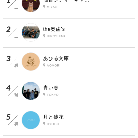
MIYAGI
the奥歯's
HIROSHIMA
あひる文庫
AOMORI
青い春
TOKYO
月と徒花
HYOGO