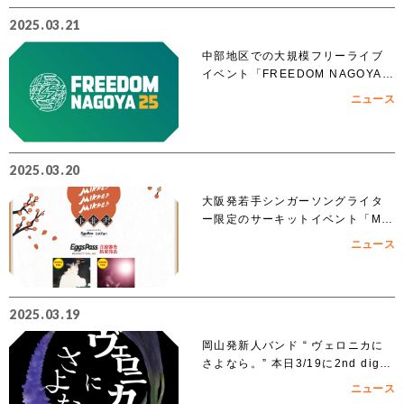
2025.03.21
中部地区での大規模フリーライブ
イベント「FREEDOM NAGOYA 2
025」への出演を賭けたオーディシ
ニュース
ョンがスタート!!
2025.03.20
大阪発若手シンガーソングライタ
ー限定のサーキットイベント「MIK
KE!!MIKKE!!MIKKE!!2025下北
ニュース
沢」出演者 オーディションでアイ
ズルナ、ななせの2組の出演が決
定！！
2025.03.19
岡山発新人バンド “ ヴェロニカに
さよなら。” 本日3/19に2nd digit
al single「ノンフィクション」を
ニュース
リリース