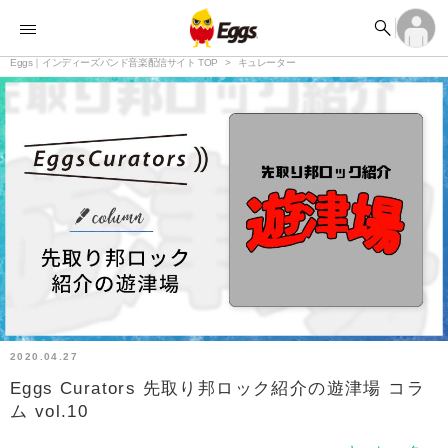


オーディション


ランキング
ログイン
アカウント登録

記事
Eggs｜インディーズバンド音楽配信サイト TOP
ログイン
キュレーター

タイムライン
アカウント登録

ライブ情報

楽曲アップロード
2020.04.27
Eggs Curators 先取り邦ロック紹介の遊津場 コラ
ム vol.10